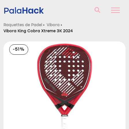
Hack
Pala
Raquettes de Padel
›
Vibora
›
Vibora King Cobra Xtreme 3K 2024
Raquettes de Padel
Questions et réponses
-51%
Comparateur
Blog