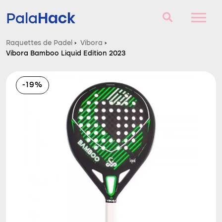
Hack
Pala
Raquettes de Padel
›
Vibora
›
Vibora Bamboo Liquid Edition 2023
Raquettes de Padel
Questions et réponses
-19%
Comparateur
Blog