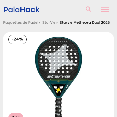
Hack
Pala
Raquettes de Padel
›
StarVie
›
Starvie Metheora Dual 2025
Raquettes de Padel
-24%
Questions et réponses
Comparateur
Blog