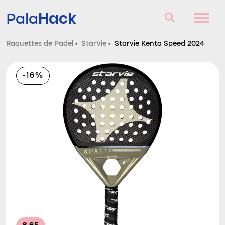
Hack
Pala
Raquettes de Padel
›
StarVie
›
Starvie Kenta Speed 2024
Raquettes de Padel
-16%
Questions et réponses
Comparateur
Blog