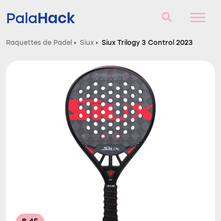
Hack
Pala
Raquettes de Padel
›
Siux
›
Siux Trilogy 3 Control 2023
Raquettes de Padel
Questions et réponses
Comparateur
Blog