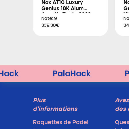
Nox AT10 Luxury
N
Genius 18K Alum
G
Agustín Tapia 2026
X
Note: 9
No
2
339.30€
34
Plus
Avez
d'informations
des 
Raquettes de Padel
Ques