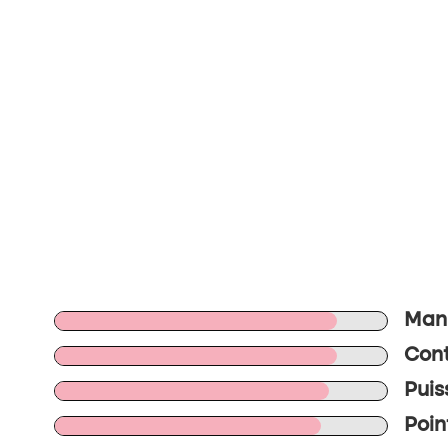
Mani
Cont
Puis
Poin