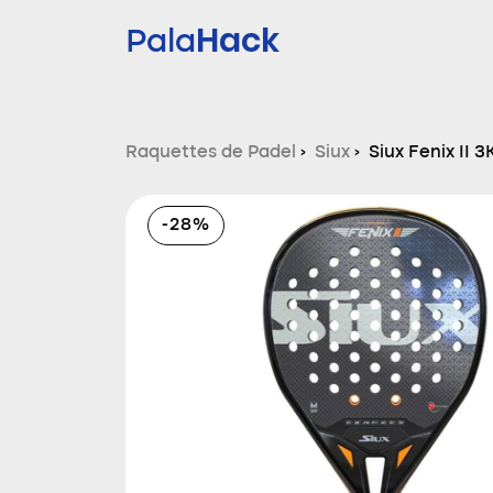
Hack
Pala
Raquettes de Padel
›
Siux
›
Siux Fenix II 
-28%