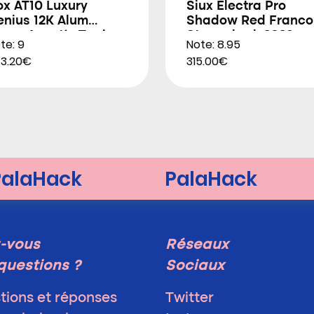
ox AT10 Luxury
Siux Electra Pro
enius 12K Alum
Shadow Red Franco
trem Agustín Tapia
Stupackzuk 2026
te: 9
Note: 8.95
026
3.20€
315.00€
-vous
Réseaux
questions ?
Sociaux
tions et réponses
Twitter