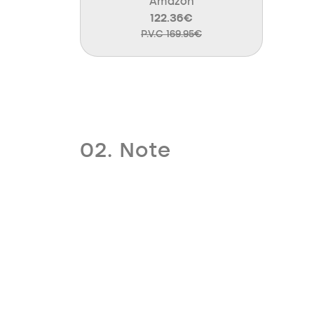
Amazon
122.36€
P.V.C 169.95€
02. Note