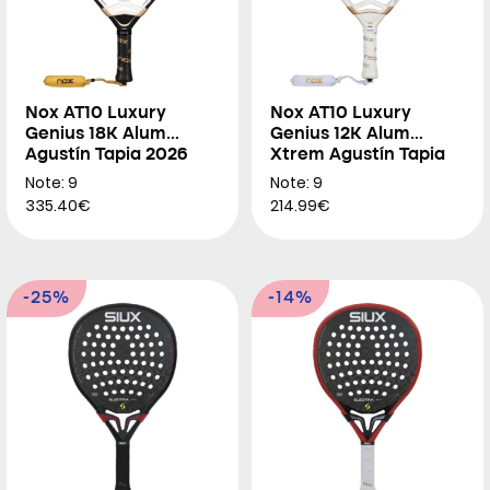
Nox AT10 Luxury
Nox AT10 Luxury
Genius 18K Alum
Genius 12K Alum
Agustín Tapia 2026
Xtrem Agustín Tapia
2026
Note: 9
Note: 9
335.40€
214.99€
-25%
-14%