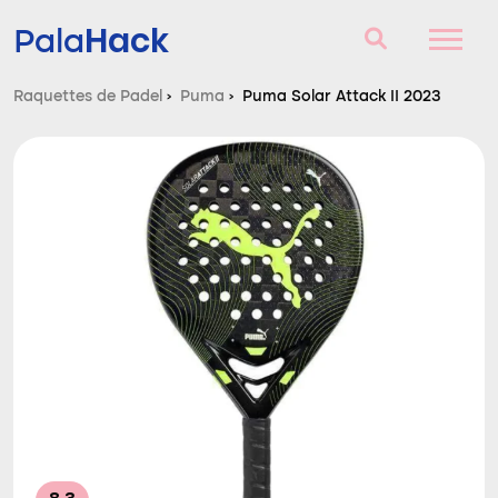
Hack
Pala
Raquettes de Padel
›
Puma
›
Puma Solar Attack II 2023
Raquettes de Padel
Questions et réponses
Comparateur
Blog