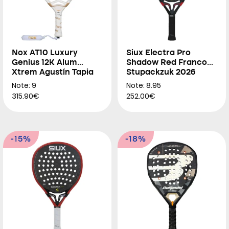
Nox AT10 Luxury
Siux Electra Pro
Genius 12K Alum
Shadow Red Franco
Xtrem Agustín Tapia
Stupackzuk 2026
2026
Note: 9
Note: 8.95
315.90€
252.00€
-15%
-18%