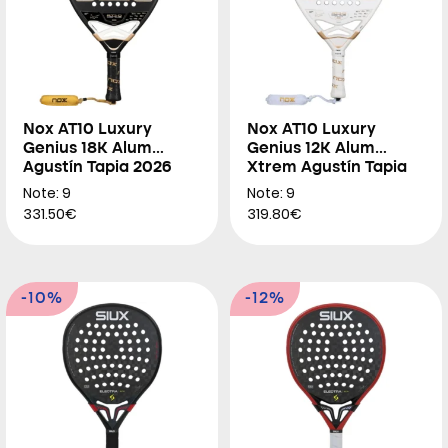
Nox AT10 Luxury
Nox AT10 Luxury
Genius 18K Alum
Genius 12K Alum
Agustín Tapia 2026
Xtrem Agustín Tapia
2026
Note: 9
Note: 9
331.50€
319.80€
-10%
-12%