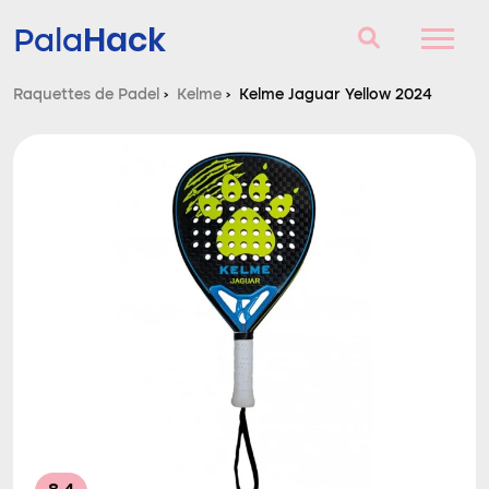
Hack
Pala
Raquettes de Padel
›
Kelme
›
Kelme Jaguar Yellow 2024
Raquettes de Padel
Questions et réponses
Comparateur
Blog