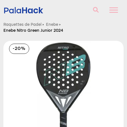
Hack
Pala
Raquettes de Padel
›
Enebe
›
Enebe Nitro Green Junior 2024
Raquettes de Padel
Questions et réponses
-20%
Comparateur
Blog