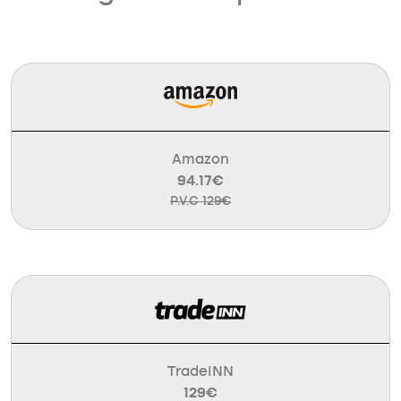
Amazon
94.17€
P.V.C 129€
TradeINN
129€