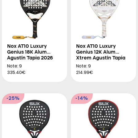
Nox AT10 Luxury
Nox AT10 Luxury
Genius 18K Alum
Genius 12K Alum
Agustín Tapia 2026
Xtrem Agustín Tapia
2026
Note: 9
Note: 9
335.40€
214.99€
-25%
-14%