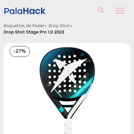
Hack
Pala
Raquettes de Padel
›
Drop Shot
›
Drop Shot Stage Pro 1.0 2023
Raquettes de Padel
Questions et réponses
-27%
Comparateur
Blog