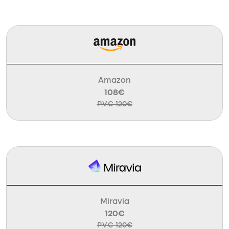
Amazon
108€
P.V.C 120€
Miravia
120€
P.V.C 120€