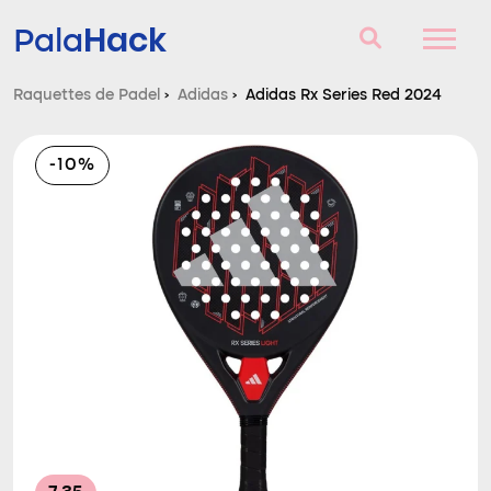
Hack
Pala
Raquettes de Padel
›
Adidas
›
Adidas Rx Series Red 2024
Raquettes de Padel
-10%
Questions et réponses
Comparateur
Blog