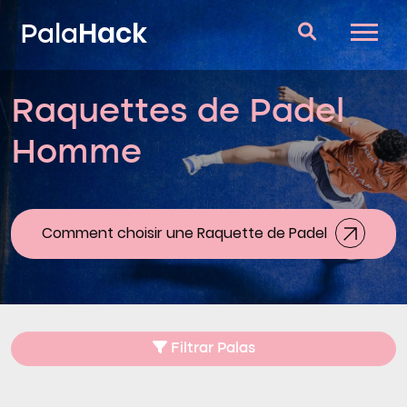
Hack
Pala
Raquettes de Padel
Raquettes de Padel
Homme
Questions et réponses
Comparateur
Blog
Comment choisir une Raquette de Padel
Filtrar Palas