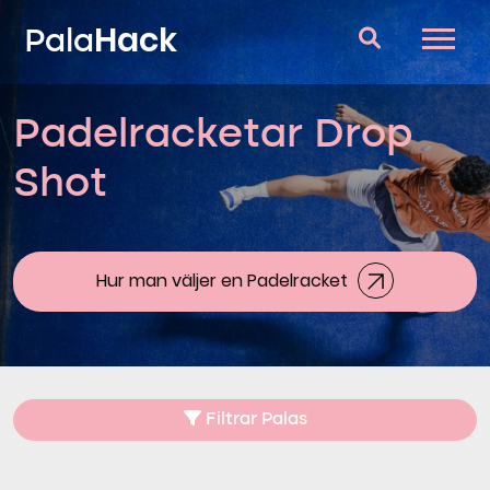
Hack
Pala
Padelracketar Drop
Padelracketar
Shot
Frågor och svar
Komparator
Blog
Hur man väljer en Padelracket
Filtrar Palas