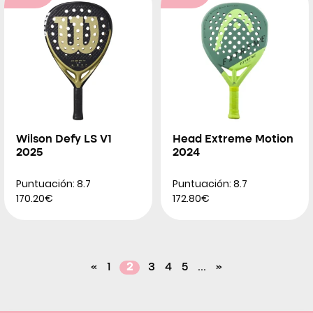
Wilson Defy LS V1
Head Extreme Motion
2025
2024
Puntuación: 8.7
Puntuación: 8.7
170.20€
172.80€
«
1
2
3
4
5
...
»