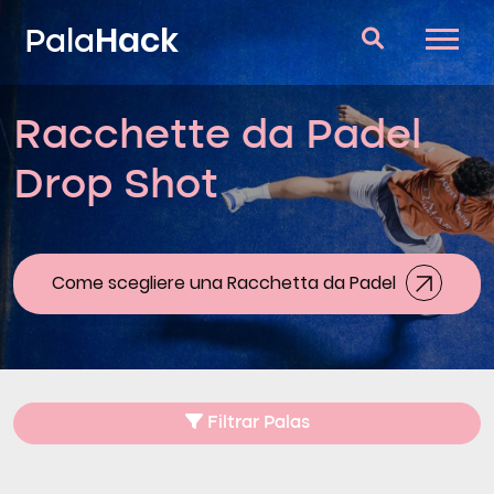
Hack
Pala
Racchette da Padel
Racchette da Padel
Drop Shot
Domande e risposte
Comparatore
Blog
Come scegliere una Racchetta da Padel
Filtrar Palas