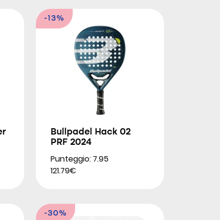
-13%
er
Bullpadel Hack 02
PRF 2024
Punteggio: 7.95
121.79€
-30%