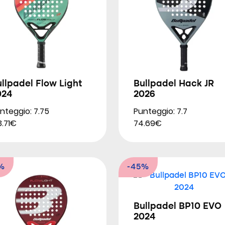
llpadel Flow Light
Bullpadel Hack JR
024
2026
nteggio: 7.75
Punteggio: 7.7
3.71€
74.69€
%
-45%
Bullpadel BP10 EVO
2024