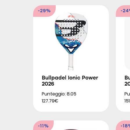
-29%
-2
Bullpadel Ionic Power
B
2026
2
Punteggio: 8.05
Pu
127.79€
15
-11%
-18