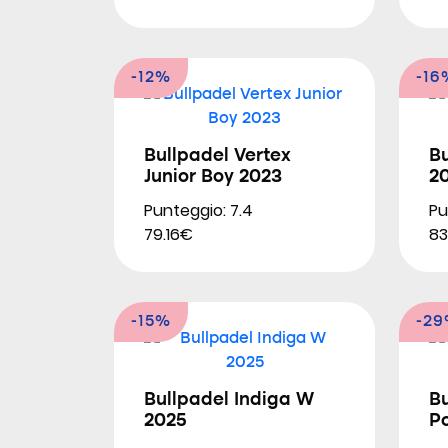
-12%
-16
Bullpadel Vertex
B
Junior Boy 2023
2
Punteggio: 7.4
Pu
79.16€
83
-15%
-2
Bullpadel Indiga W
Bu
2025
P