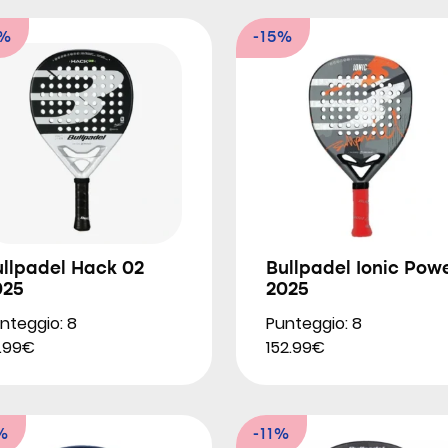
4%
-15%
ullpadel Hack 02
Bullpadel Ionic Pow
025
2025
nteggio: 8
Punteggio: 8
1.99€
152.99€
%
-11%