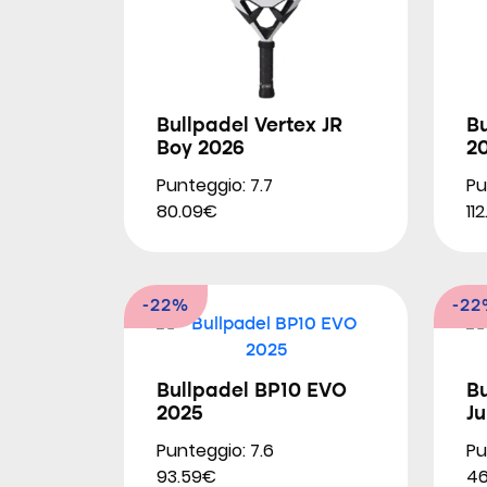
Bullpadel Vertex JR
Bu
Boy 2026
2
Punteggio: 7.7
Pu
80.09€
11
-22%
-2
Bullpadel BP10 EVO
Bu
2025
Ju
Punteggio: 7.6
Pu
93.59€
46