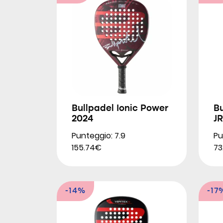
Bullpadel Ionic Power
Bu
2024
J
Punteggio: 7.9
Pu
155.74€
73
-14%
-17