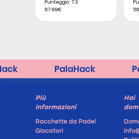
Punteggio: 7.3
Pu
67.99€
56
Più
Hai
informazioni
dom
Racchette da Padel
Doma
Giocatori
info