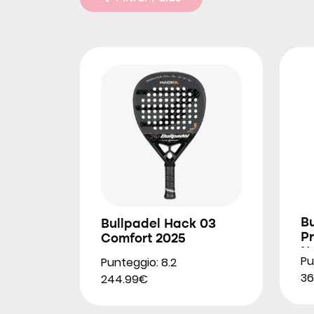
B
Bullpadel Hack 03
Pr
Comfort 2025
N
Pu
Punteggio: 8.2
36
244.99€