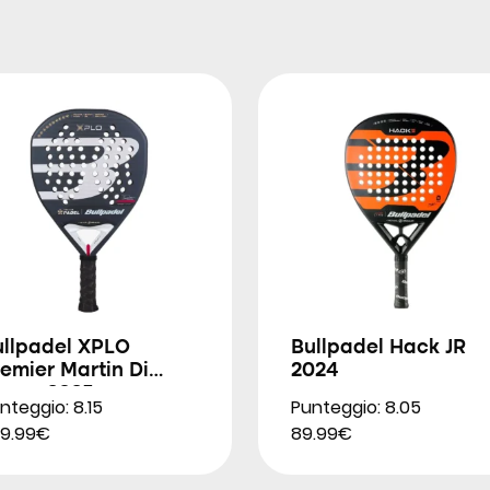
ullpadel XPLO
Bullpadel Hack JR
emier Martin Di
2024
enno 2025
nteggio: 8.15
Punteggio: 8.05
9.99€
89.99€