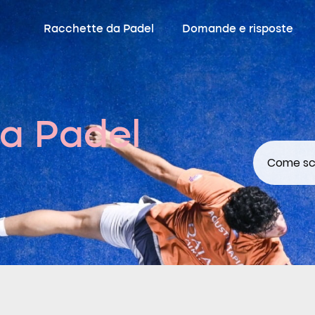
Racchette da Padel
Domande e risposte
a Padel
Come sce