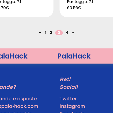
nteggio: 7.1
Punteggio: 7.1
.79€
69.56€
«
1
2
3
4
»
Reti
ande?
Sociali
nde e risposte
Twitter
@pala-hack.com
Instagram